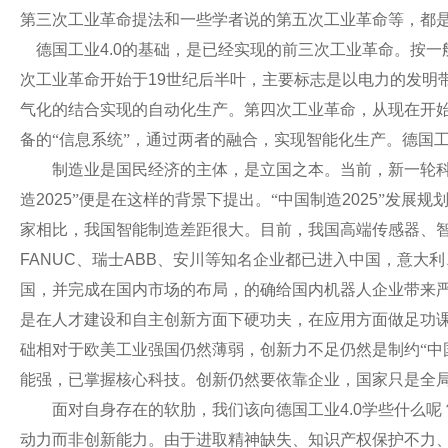
第三次工业革命提法和一些学者说的第五次工业革命等，都
德国工业
4.0
的基础，是已经实现的前三次工业革命。按一
次工业革命开始于
19
世纪后半叶，主要标志是以电力的发明
气化的结合实现的自动化生产。第四次工业革命，从现在开始
备的“信息系统”，通过两者的融合，实现智能化生产。德国
制造业是国民经济的主体，是立国之本。当前，新一轮科技
造
2025
”便是在这样的背景下提出。“中国制造
2025
”发展规
家相比，我国智能制造差距很大。目前，我国高端传感器、
FANUC
、瑞士
ABB
、安川等知名企业都已进入中国，意大利
国，并完成在国内市场的布局，的确给国内机器人企业带来严
是在人才建设和自主创新方面下硬功夫，在应用方面做足功
础相对于欧美工业强国仍然薄弱，创新力不足仍然是制约“中
能强，已掌握核心科技。创新仍然要依靠企业，国家只是全
面对自身存在的软肋，我们该向德国工业
4.0
学些什么呢
动力而非创新能力。由于进取精神缺失、知识产权保护不力